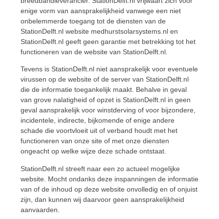
breedbandleverancier. StationDelft.nl vrijwaart zich voor
enige vorm van aansprakelijkheid vanwege een niet
onbelemmerde toegang tot de diensten van de
StationDelft.nl website medhurstsolarsystems.nl en
StationDelft.nl geeft geen garantie met betrekking tot het
functioneren van de website van StationDelft.nl.
Tevens is StationDelft.nl niet aansprakelijk voor eventuele
virussen op de website of de server van StationDelft.nl
die de informatie toegankelijk maakt. Behalve in geval
van grove nalatigheid of opzet is StationDelft.nl in geen
geval aansprakelijk voor winstderving of voor bijzondere,
incidentele, indirecte, bijkomende of enige andere
schade die voortvloeit uit of verband houdt met het
functioneren van onze site of met onze diensten
ongeacht op welke wijze deze schade ontstaat.
StationDelft.nl streeft naar een zo actueel mogelijke
website. Mocht ondanks deze inspanningen de informatie
van of de inhoud op deze website onvolledig en of onjuist
zijn, dan kunnen wij daarvoor geen aansprakelijkheid
aanvaarden.