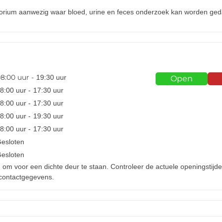
atorium aanwezig waar bloed, urine en feces onderzoek kan worden ge
n
8:00
uur -
19:30
uur
Open
8:00
uur -
17:30
uur
8:00
uur -
17:30
uur
8:00
uur -
19:30
uur
8:00
uur -
17:30
uur
Gesloten
Gesloten
d om voor een dichte deur te staan. Controleer de actuele openingstijde
 contactgegevens.