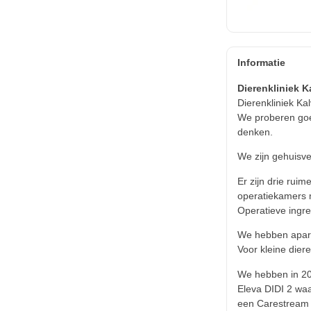
Informatie
Dierenkliniek 
Dierenkliniek Ka
We proberen goe
denken.
We zijn gehuisve
Er zijn drie rui
operatiekamers m
Operatieve ingrep
We hebben apart
Voor kleine die
We hebben in 20
Eleva DIDI 2 wa
een Carestream