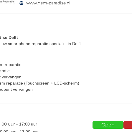
www.gsm-paradise.nl
ise Delft
uw smartphone reparatie specialist in Delft.
:
e reparatie
aratie
t vervangen
rm reparatie (Touchscreen + LCD-scherm)
adpunt vervangen
n
1:00
uur -
17:00
uur
Open
0:00
uur -
17:00
uur