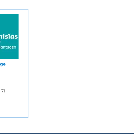
ege
n
 71