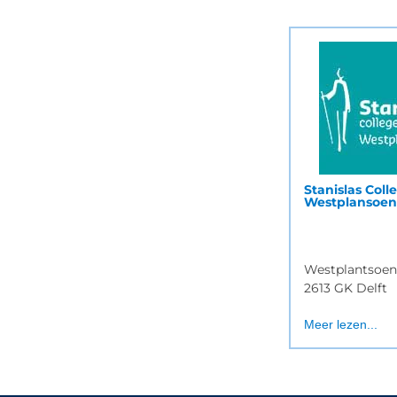
Stanislas Coll
Westplansoe
Westplantsoen
2613 GK Delft
Meer lezen...