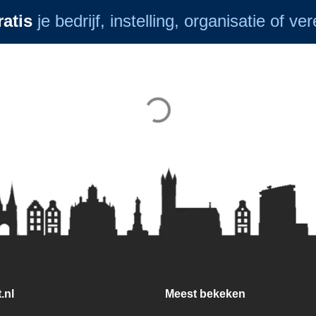
ratis
je bedrijf, instelling, organisatie of ve
.nl
Meest bekeken