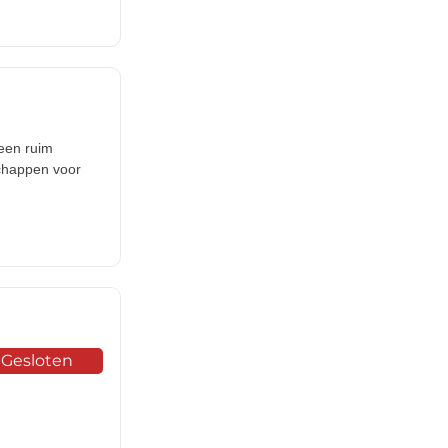
 een ruim
schappen voor
Gesloten