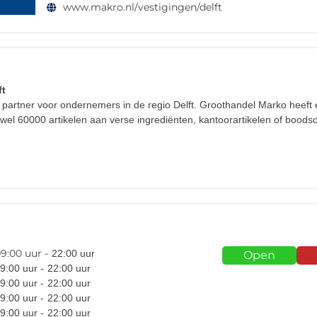
www.makro.nl/vestigingen/delft
ft
n partner voor ondernemers in de regio Delft. Groothandel Marko heeft
wel 60000 artikelen aan verse ingrediënten, kantoorartikelen of bood
n
9:00
uur -
22:00
uur
Open
9:00
uur -
22:00
uur
9:00
uur -
22:00
uur
9:00
uur -
22:00
uur
9:00
uur -
22:00
uur