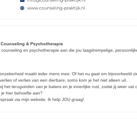
info@counseling-praktijk.nl
www.counseling-praktijk.nl
 Counseling & Psychotherapie
ed counseling en psychotherapie aan die jou laagdrempelige, persoonlijk
onzekerheid maakt ieder mens mee. Of het nu gaat om bijvoorbeeld zi
erlies of verlies van een dierbare, soms kom je het niet alleen uit.
ij het terugvinden van je balans en je innerlijke rust, zodat jij weer vat o
b je hier behoefte aan?
praak via mijn website. Ik help JOU graag!
n